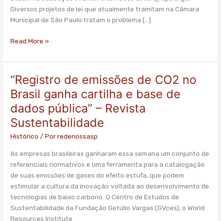
na
Diversos projetos de lei que atualmente tramitam na Câmara
Câmara
Municipal de São Paulo tratam o problema […]
Municipal
Read More »
“Registro de emissões de CO2 no
“Registro
de
Brasil ganha cartilha e base de
emissões
dados pública” – Revista
de
Sustentabilidade
CO2
no
Histórico
/ Por
redenossasp
Brasil
ganha
As empresas brasileiras ganharam essa semana um conjunto de
cartilha
referenciais normativos e uma ferramenta para a catalogação
e
de suas emissões de gases do efeito estufa, que podem
base
estimular a cultura da inovação voltada ao desenvolvimento de
de
tecnologias de baixo carbono. O Centro de Estudos de
dados
Sustentabilidade da Fundação Getúlio Vargas (GVces), o World
pública”
Resources Institute