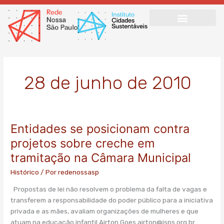
Ir
para
o
conteúdo
28 de junho de 2010
Entidades se posicionam contra
Entidades
se
projetos sobre creche em
posicionam
tramitação na Câmara Municipal
contra
projetos
Histórico
/ Por
redenossasp
sobre
Propostas de lei não resolvem o problema da falta de vagas e
creche
transferem a responsabilidade do poder público para a iniciativa
em
privada e as mães, avaliam organizações de mulheres e que
tramitação
atuam na educação infantil Airton Goes
airton@isps.org.br