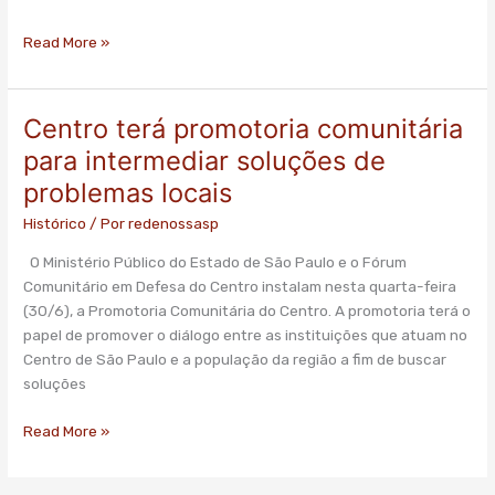
–
Read More »
Revista
Sustentabilidade
Centro terá promotoria comunitária
Centro
terá
para intermediar soluções de
promotoria
problemas locais
comunitária
para
Histórico
/ Por
redenossasp
intermediar
O Ministério Público do Estado de São Paulo e o Fórum
soluções
Comunitário em Defesa do Centro instalam nesta quarta-feira
de
(30/6), a Promotoria Comunitária do Centro. A promotoria terá o
problemas
papel de promover o diálogo entre as instituições que atuam no
locais
Centro de São Paulo e a população da região a fim de buscar
soluções
Read More »