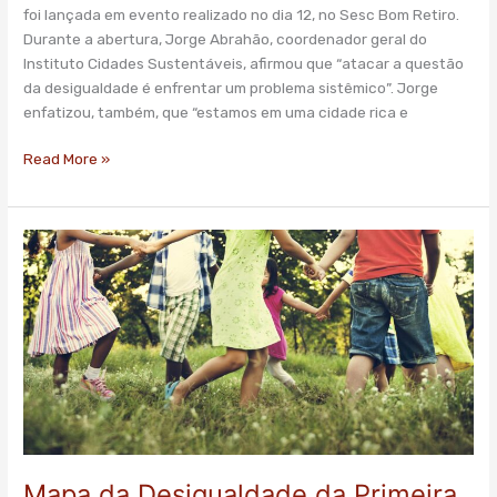
foi lançada em evento realizado no dia 12, no Sesc Bom Retiro.
Durante a abertura, Jorge Abrahão, coordenador geral do
Instituto Cidades Sustentáveis, afirmou que “atacar a questão
da desigualdade é enfrentar um problema sistêmico”. Jorge
enfatizou, também, que “estamos em uma cidade rica e
Read More »
Mapa
da
Desigualdade
da
Primeira
Infância
2020
é
lançado
Mapa da Desigualdade da Primeira