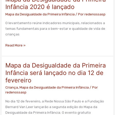
Infância 2020 é lançado
Mapa da Desigualdade da Primeira Infância
/ Por
redenossasp
O levantamento reúne indicadores municipais, relacionados a
temas fundamentais para o bem-estar e qualidade de vida de
crianças
Read More »
Mapa da Desigualdade da Primeira
Mapa
da
Infância será lançado no dia 12 de
Desigualdade
fevereiro
da
Primeira
Criança
,
Mapa da Desigualdade da Primeira Infância
/ Por
redenossasp
Infância
será
No dia 12 de fevereiro, a Rede Nossa São Paulo e a Fundação
lançado
Bernard Van Leer lançarão a segunda edição do Mapa da
no
Desigualdade da Primeira Infância. O evento gratuito
dia