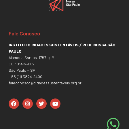
Fale Conosco
INSTITUTO CIDADES SUSTENTÁVEIS / REDE NOSSA SÃO
PAULO
Alameda Santos, 1787, cj. 91
CEP 01419-002
São Paulo – SP
+55 (11) 3894-2400
faleconosco@cidadessustentaveis.org.br
F
I
T
Y
a
n
w
o
c
s
i
u
e
t
t
t
b
a
t
u
o
g
e
b