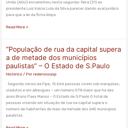
União (AGU) encaminhou nesta segunda-feira (31) ao
–
presidente Luiz Inácio Lula da Silva parecer dando aval jurídico
G1
para que a lei da ficha limpa
Read More »
“População de rua da capital supera
“População
de
a de metade dos municípios
rua
paulistas” – O Estado de S.Paulo
da
capital
Histórico
/ Por
redenossasp
supera
Segundo censo da Fipe, 13.666 pessoas vivem sob marquises,
a
viadutos e em albergues – um número 57% maior que há dez
de
anos Bruno Paes Manso – O Estado de S.Paulo O total de
metade
pessoas vivendo em situação de rua na capital supera o
dos
número de habitantes de mais da metade dos 645 municípios
municípios
paulistas.
paulistas”
–
Read More »