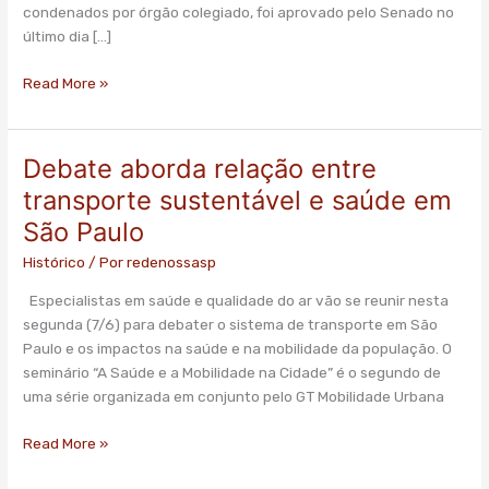
condenados por órgão colegiado, foi aprovado pelo Senado no
último dia […]
Read More »
Debate aborda relação entre
Debate
aborda
transporte sustentável e saúde em
relação
São Paulo
entre
transporte
Histórico
/ Por
redenossasp
sustentável
Especialistas em saúde e qualidade do ar vão se reunir nesta
e
segunda (7/6) para debater o sistema de transporte em São
saúde
Paulo e os impactos na saúde e na mobilidade da população. O
em
seminário “A Saúde e a Mobilidade na Cidade” é o segundo de
São
uma série organizada em conjunto pelo GT Mobilidade Urbana
Paulo
Read More »