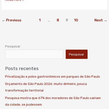
O
Estado
de
S.Paulo
←
Previous
1
…
8
9
10
Next
→
Pesquisar
Pesquisar
Posts recentes
Privatização e polos gastronômicos em parques de São Paulo
Orçamento de São Paulo 2026: muito dinheiro, pouca
transformação territorial
Pesquisa mostra que 67% dos moradores de São Paulo sairiam
da cidade, se pudessem