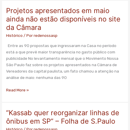
Projetos apresentados em maio
Projetos
apresentados
ainda não estão disponíveis no site
em
da Câmara
maio
ainda
Histórico
/ Por
redenossasp
não
Entre as 90 propostas que ingressaram na Casa no período
estão
está a que prevê maior transparência no gasto público com
disponíveis
publicidade No levantamento mensal que o Movimento Nossa
no
São Paulo faz sobre os projetos apresentados na Câmara de
site
Vereadores da capital paulista, um fato chamou a atenção na
da
análise de maio: nenhuma das 90
Câmara
Read More »
“Kassab quer reorganizar linhas de
“Kassab
quer
ônibus em SP” – Folha de S.Paulo
reorganizar
Histórico
/ Por
redenossasp