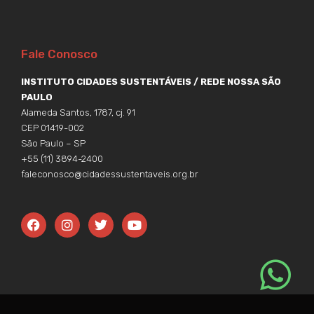
Fale Conosco
INSTITUTO CIDADES SUSTENTÁVEIS / REDE NOSSA SÃO
PAULO
Alameda Santos, 1787, cj. 91
CEP 01419-002
São Paulo – SP
+55 (11) 3894-2400
faleconosco@cidadessustentaveis.org.br
F
I
T
Y
a
n
w
o
c
s
i
u
e
t
t
t
b
a
t
u
o
g
e
b
o
r
r
e
k
a