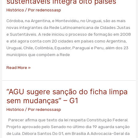
sustentáveis integra oito países
de
Histórico
/ Por
redenossasp
cidades
sustentáveis
Córdoba, na Argentina, e Montevidéu, no Uruguai, são as mais
integra
novas integrantes da Rede Latinoamericana de Cidades Justas
oito
e Sustentáveis. A rede iniciou o processo de formação em 2008
países
e até agora conta com 20 cidades em países como Argentina,
Uruguai, Chile, Colômbia, Equador, Paraguai e Peru, além dos 23
municípios que compõem a Rede
Read More »
“AGU sugere sanção do ficha limpa
“AGU
sugere
sem mudanças” – G1
sanção
Histórico
/ Por
redenossasp
do
ficha
Parecer afirma que texto da lei respeita Constituição Federal.
limpa
Projeto aprovado pelo Senado no último dia 19 aguarda sanção
sem
de Lula. Débora Santos Do G1, em Brasília A Advocacia-Geral da
mudanças”