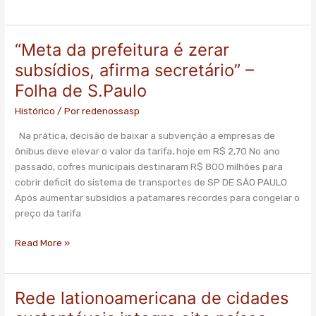
“Meta da prefeitura é zerar
“Meta
da
subsídios, afirma secretário” –
prefeitura
Folha de S.Paulo
é
zerar
Histórico
/ Por
redenossasp
subsídios,
Na prática, decisão de baixar a subvenção a empresas de
afirma
ônibus deve elevar o valor da tarifa, hoje em R$ 2,70 No ano
secretário”
passado, cofres municipais destinaram R$ 800 milhões para
–
cobrir deficit do sistema de transportes de SP DE SÃO PAULO
Folha
Após aumentar subsídios a patamares recordes para congelar o
de
preço da tarifa
S.Paulo
Read More »
Rede lationoamericana de cidades
Rede
lationoamericana