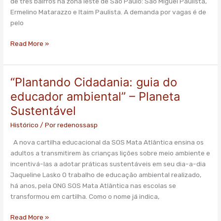
de três bairros na zona leste de São Paulo: São Miguel Paulista,
crianças
Ermelino Matarazzo e Itaim Paulista. A demanda por vagas é de
em
pelo
creches
de
Read More »
SP”
–
R7
“Plantando Cidadania: guia do
“Plantando
Cidadania:
educador ambiental” – Planeta
guia
Sustentável
do
educador
Histórico
/ Por
redenossasp
ambiental”
A nova cartilha educacional da SOS Mata Atlântica ensina os
–
adultos a transmitirem às crianças lições sobre meio ambiente e
Planeta
incentivá-las a adotar práticas sustentáveis em seu dia-a-dia
Sustentável
Jaqueline Lasko O trabalho de educação ambiental realizado,
há anos, pela ONG SOS Mata Atlântica nas escolas se
transformou em cartilha. Como o nome já indica,
Read More »