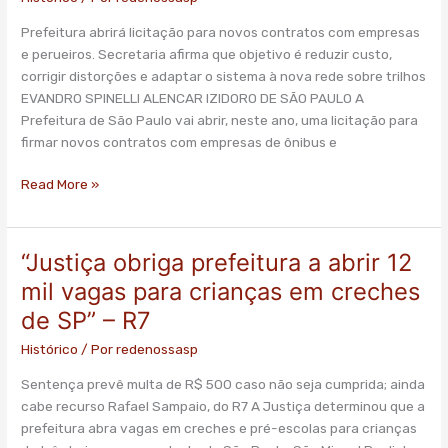
linhas
de
Prefeitura abrirá licitação para novos contratos com empresas
ônibus
e perueiros. Secretaria afirma que objetivo é reduzir custo,
em
corrigir distorções e adaptar o sistema à nova rede sobre trilhos
SP”
EVANDRO SPINELLI ALENCAR IZIDORO DE SÃO PAULO A
–
Prefeitura de São Paulo vai abrir, neste ano, uma licitação para
Folha
firmar novos contratos com empresas de ônibus e
de
S.Paulo
Read More »
“Justiça obriga prefeitura a abrir 12
“Justiça
obriga
mil vagas para crianças em creches
prefeitura
de SP” – R7
a
abrir
Histórico
/ Por
redenossasp
12
Sentença prevê multa de R$ 500 caso não seja cumprida; ainda
mil
cabe recurso Rafael Sampaio, do R7 A Justiça determinou que a
vagas
prefeitura abra vagas em creches e pré-escolas para crianças
para