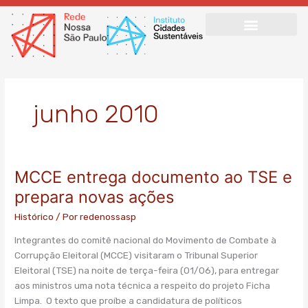
Ir
para
o
conteúdo
junho 2010
MCCE entrega documento ao TSE e
MCCE
entrega
prepara novas ações
documento
Histórico
/ Por
redenossasp
ao
TSE
Integrantes do comitê nacional do Movimento de Combate à
e
Corrupção Eleitoral (MCCE) visitaram o Tribunal Superior
prepara
Eleitoral (TSE) na noite de terça-feira (01/06), para entregar
novas
aos ministros uma nota técnica a respeito do projeto Ficha
ações
Limpa. O texto que proíbe a candidatura de políticos