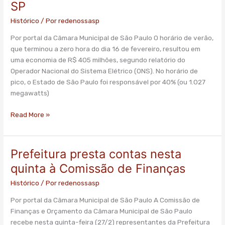
SP
energética
e
Histórico
/ Por
redenossasp
mais
Por portal da Câmara Municipal de São Paulo O horário de verão,
iluminação
que terminou a zero hora do dia 16 de fevereiro, resultou em
em
uma economia de R$ 405 milhões, segundo relatório do
SP
Operador Nacional do Sistema Elétrico (ONS). No horário de
pico, o Estado de São Paulo foi responsável por 40% (ou 1.027
megawatts)
Read More »
Prefeitura presta contas nesta
Prefeitura
presta
quinta à Comissão de Finanças
contas
Histórico
/ Por
redenossasp
nesta
quinta
Por portal da Câmara Municipal de São Paulo A Comissão de
à
Finanças e Orçamento da Câmara Municipal de São Paulo
Comissão
recebe nesta quinta-feira (27/2) representantes da Prefeitura