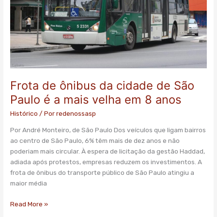
São
Paulo
é
a
mais
velha
em
8
Frota de ônibus da cidade de São
anos
Paulo é a mais velha em 8 anos
Histórico
/ Por
redenossasp
Por André Monteiro, de São Paulo Dos veículos que ligam bairros
ao centro de São Paulo, 6% têm mais de dez anos e não
poderiam mais circular. À espera de licitação da gestão Haddad,
adiada após protestos, empresas reduzem os investimentos. A
frota de ônibus do transporte público de São Paulo atingiu a
maior média
Read More »