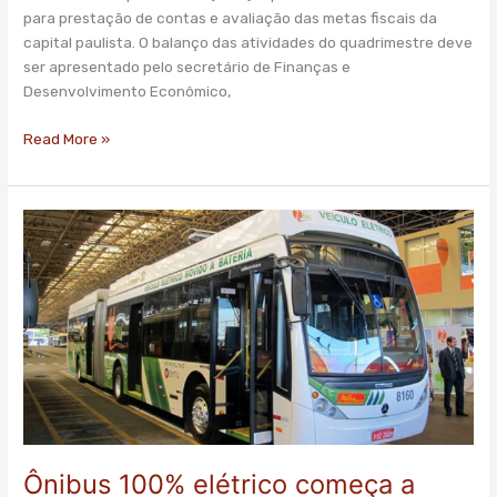
de
para prestação de contas e avaliação das metas fiscais da
Finanças
capital paulista. O balanço das atividades do quadrimestre deve
ser apresentado pelo secretário de Finanças e
Desenvolvimento Econômico,
Read More »
Ônibus
100%
elétrico
começa
a
operar
em
SP
Ônibus 100% elétrico começa a