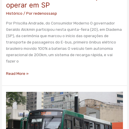
operar em SP
Histórico
/ Por
redenossasp
Por Priscilla Andrade, do Consumidor Moderno O governador
Geraldo Alckmin participou nesta quinta-feira (20), em Diadema
(SP), da cerimônia que marcou o início das operações de
transporte de passageiros do E-bus, primeiro ônibus elétrico
brasileiro movido 100% a baterias O veículo tem autonomia
operacional de 200km, um sistema de recarga rápida, e vai
fazer o
Read More »
Frota
de
ônibus
da
cidade
de