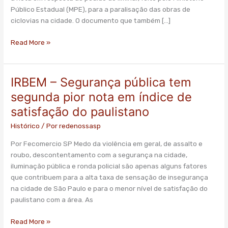
ação
Público Estadual (MPE), para a paralisação das obras de
do
ciclovias na cidade. O documento que também […]
MPE
contra
Read More »
as
ciclovias
IRBEM – Segurança pública tem
IRBEM
–
segunda pior nota em índice de
Segurança
satisfação do paulistano
pública
tem
Histórico
/ Por
redenossasp
segunda
Por Fecomercio SP Medo da violência em geral, de assalto e
pior
roubo, descontentamento com a segurança na cidade,
nota
iluminação pública e ronda policial são apenas alguns fatores
em
que contribuem para a alta taxa de sensação de insegurança
índice
na cidade de São Paulo e para o menor nível de satisfação do
de
paulistano com a área. As
satisfação
do
Read More »
paulistano