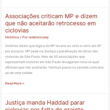
Associações criticam MP e dizem
Associações
criticam
que não aceitarão retrocesso em
MP
ciclovias
e
dizem
Histórico
/ Por
redenossasp
que
Ciclistas dizem que lógica do MP levaria ao veto a carro em SP
não
por buracos. MP pede na Justiça a paralisação de obras das
aceitarão
ciclovias de São Paulo. Mais de 20 associações que
retrocesso
representam ciclistas em São Paulo divulgaram nota na qual
em
afirmam que não aceitarão "nenhum passo no sentido contrário
ciclovias
ao de uma cidade
Read More »
Justiça manda Haddad parar
Justiça
manda
ciclovias por falta de projeto