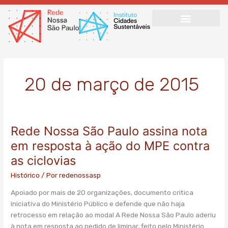
Ir
para
o
conteúdo
20 de março de 2015
Rede Nossa São Paulo assina nota
Rede
Nossa
em resposta à ação do MPE contra
São
as ciclovias
Paulo
assina
Histórico
/ Por
redenossasp
nota
Apoiado por mais de 20 organizações, documento critica
em
iniciativa do Ministério Público e defende que não haja
resposta
retrocesso em relação ao modal A Rede Nossa São Paulo aderiu
à
à nota em resposta ao pedido de liminar, feito pelo Ministério