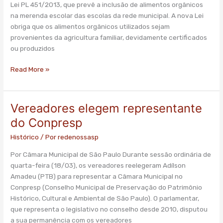
Lei PL 451/2013, que prevê a inclusão de alimentos orgânicos
merenda
na merenda escolar das escolas da rede municipal. A nova Lei
escolar
obriga que os alimentos orgânicos utilizados sejam
provenientes da agricultura familiar, devidamente certificados
ou produzidos
Read More »
Vereadores elegem representante
Vereadores
elegem
do Conpresp
representante
Histórico
/ Por
redenossasp
do
Conpresp
Por Câmara Municipal de São Paulo Durante sessão ordinária de
quarta-feira (18/03), os vereadores reelegeram Adílson
Amadeu (PTB) para representar a Câmara Municipal no
Conpresp (Conselho Municipal de Preservação do Patrimônio
Histórico, Cultural e Ambiental de São Paulo). O parlamentar,
que representa o legislativo no conselho desde 2010, disputou
a sua permanência com os vereadores