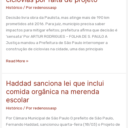
Haddad
Histórico
/ Por
redenossasp
parar
ciclovias
Decisão livra obra da Paulista, mas atinge mais de 190 km
por
prometidos até 2016. Para juiz, município precisa saber
falta
impactos para mitigar efeitos; prefeitura afirma que decisão é
de
'sensata' Por ARTUR RODRIGUES – FOLHA DE S. PAULO A
projeto
Justiça mandou a Prefeitura de São Paulo interromper a
construção de ciclovias na cidade, uma das principais
Read More »
Haddad sanciona lei que inclui
Haddad
sanciona
comida orgânica na merenda
lei
escolar
que
inclui
Histórico
/ Por
redenossasp
comida
Por Câmara Municipal de São Paulo O prefeito de São Paulo,
orgânica
Fernando Haddad, sancionou quarta-feira (18/03) o Projeto de
na