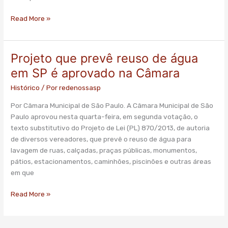
Read More »
Projeto que prevê reuso de água
Projeto
que
em SP é aprovado na Câmara
prevê
Histórico
/ Por
redenossasp
reuso
de
Por Câmara Municipal de São Paulo. A Câmara Municipal de São
água
Paulo aprovou nesta quarta-feira, em segunda votação, o
em
texto substitutivo do Projeto de Lei (PL) 870/2013, de autoria
SP
de diversos vereadores, que prevê o reuso de água para
é
lavagem de ruas, calçadas, praças públicas, monumentos,
aprovado
pátios, estacionamentos, caminhões, piscinões e outras áreas
na
em que
Câmara
Read More »