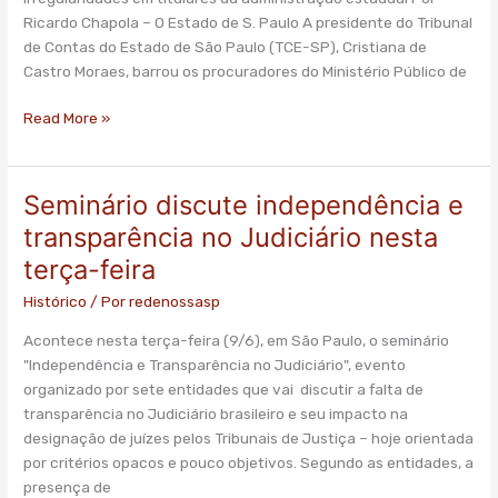
de
Ricardo Chapola – O Estado de S. Paulo A presidente do Tribunal
secretários
de Contas do Estado de São Paulo (TCE-SP), Cristiana de
do
Castro Moraes, barrou os procuradores do Ministério Público de
governo
Alckmin
Read More »
Seminário discute independência e
Seminário
discute
transparência no Judiciário nesta
independência
terça-feira
e
transparência
Histórico
/ Por
redenossasp
no
Acontece nesta terça-feira (9/6), em São Paulo, o seminário
Judiciário
"Independência e Transparência no Judiciário", evento
nesta
organizado por sete entidades que vai discutir a falta de
terça-
transparência no Judiciário brasileiro e seu impacto na
feira
designação de juízes pelos Tribunais de Justiça – hoje orientada
por critérios opacos e pouco objetivos. Segundo as entidades, a
presença de