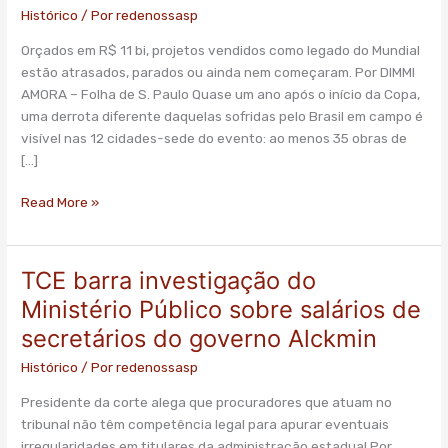
Histórico
/ Por
redenossasp
Orçados em R$ 11 bi, projetos vendidos como legado do Mundial
estão atrasados, parados ou ainda nem começaram. Por DIMMI
AMORA – Folha de S. Paulo Quase um ano após o início da Copa,
uma derrota diferente daquelas sofridas pelo Brasil em campo é
visível nas 12 cidades-sede do evento: ao menos 35 obras de
[…]
Read More »
TCE barra investigação do
TCE
barra
Ministério Público sobre salários de
investigação
secretários do governo Alckmin
do
Ministério
Histórico
/ Por
redenossasp
Público
Presidente da corte alega que procuradores que atuam no
sobre
tribunal não têm competência legal para apurar eventuais
salários
irregularidades em titulares da administração estadual Por