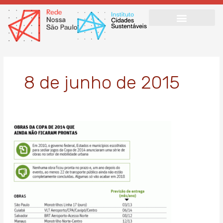
Ir
para
o
conteúdo
8 de junho de 2015
Um
ano
após
a
Copa
do
Mundo,
35
obras