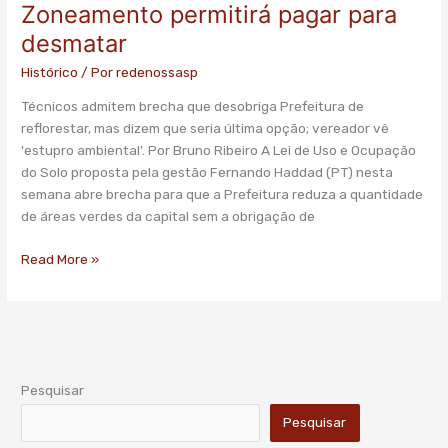
Zoneamento permitirá pagar para
Zoneamento
permitirá
desmatar
pagar
Histórico
/ Por
redenossasp
para
desmatar
Técnicos admitem brecha que desobriga Prefeitura de
reflorestar, mas dizem que seria última opção; vereador vê
'estupro ambiental'. Por Bruno Ribeiro A Lei de Uso e Ocupação
do Solo proposta pela gestão Fernando Haddad (PT) nesta
semana abre brecha para que a Prefeitura reduza a quantidade
de áreas verdes da capital sem a obrigação de
Read More »
Pesquisar
Pesquisar