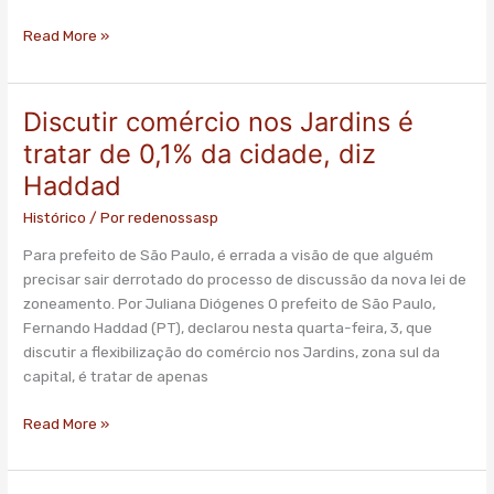
Read More »
Discutir comércio nos Jardins é
Discutir
comércio
tratar de 0,1% da cidade, diz
nos
Haddad
Jardins
é
Histórico
/ Por
redenossasp
tratar
Para prefeito de São Paulo, é errada a visão de que alguém
de
precisar sair derrotado do processo de discussão da nova lei de
0,1%
zoneamento. Por Juliana Diógenes O prefeito de São Paulo,
da
Fernando Haddad (PT), declarou nesta quarta-feira, 3, que
cidade,
discutir a flexibilização do comércio nos Jardins, zona sul da
diz
capital, é tratar de apenas
Haddad
Read More »