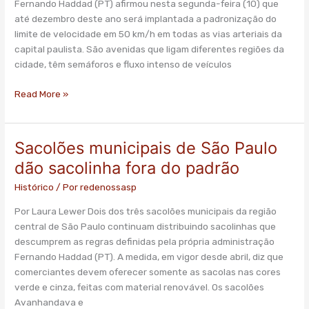
Fernando Haddad (PT) afirmou nesta segunda-feira (10) que
km/h
até dezembro deste ano será implantada a padronização do
até
limite de velocidade em 50 km/h em todas as vias arteriais da
dezembro
capital paulista. São avenidas que ligam diferentes regiões da
cidade, têm semáforos e fluxo intenso de veículos
Read More »
Sacolões municipais de São Paulo
Sacolões
municipais
dão sacolinha fora do padrão
de
Histórico
/ Por
redenossasp
São
Paulo
Por Laura Lewer Dois dos três sacolões municipais da região
dão
central de São Paulo continuam distribuindo sacolinhas que
sacolinha
descumprem as regras definidas pela própria administração
fora
Fernando Haddad (PT). A medida, em vigor desde abril, diz que
do
comerciantes devem oferecer somente as sacolas nas cores
padrão
verde e cinza, feitas com material renovável. Os sacolões
Avanhandava e