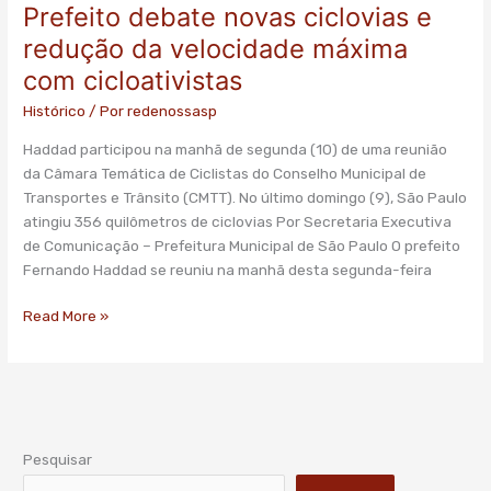
Prefeito debate novas ciclovias e
Prefeito
debate
redução da velocidade máxima
novas
com cicloativistas
ciclovias
e
Histórico
/ Por
redenossasp
redução
Haddad participou na manhã de segunda (10) de uma reunião
da
da Câmara Temática de Ciclistas do Conselho Municipal de
velocidade
Transportes e Trânsito (CMTT). No último domingo (9), São Paulo
máxima
atingiu 356 quilômetros de ciclovias Por Secretaria Executiva
com
de Comunicação – Prefeitura Municipal de São Paulo O prefeito
cicloativistas
Fernando Haddad se reuniu na manhã desta segunda-feira
Read More »
Pesquisar