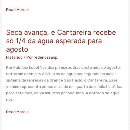
Read More »
Seca avança, e Cantareira recebe
Seca
avança,
só 1/4 da água esperada para
e
agosto
Cantareira
recebe
Histórico
/ Por
redenossasp
só
Por Fabrício Lobel Nos dez primeiros dias deste mês de agosto,
1/4
entraram apenas 6.600 litros de água por segundo no maior
da
sistema de represas da Grande São Paulo, o Cantareira. Esse
água
volume representa pouco mais de um quarto da média histórica
esperada
para este mês, de 24 mil litros por segundo. A entrada de água
para
nos
agosto
Read More »