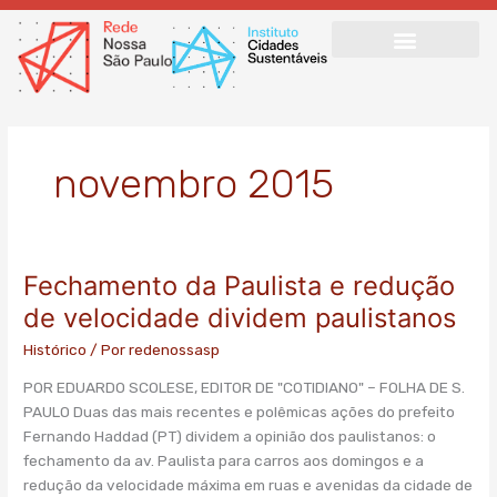
Ir
para
o
conteúdo
novembro 2015
Fechamento da Paulista e redução
Fechamento
da
de velocidade dividem paulistanos
Paulista
Histórico
/ Por
redenossasp
e
redução
POR EDUARDO SCOLESE, EDITOR DE "COTIDIANO" – FOLHA DE S.
de
PAULO Duas das mais recentes e polêmicas ações do prefeito
velocidade
Fernando Haddad (PT) dividem a opinião dos paulistanos: o
dividem
fechamento da av. Paulista para carros aos domingos e a
paulistanos
redução da velocidade máxima em ruas e avenidas da cidade de