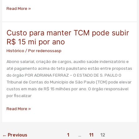
Read More »
Custo para manter TCM pode subir
Custo
para
R$ 15 mi por ano
manter
Histórico
/ Por
redenossasp
TCM
pode
Abono salarial, criação de cargos, auxílio saúde indenizatório e
subir
até pagamento acima do teto paulistano estão entre propostas
R$
do órgão POR ADRIANA FERRAZ – O ESTADO DE S. PAULO O
15
Tribunal de Contas do Município de São Paulo (TCM) pode elevar
mi
custos em mais de R$ 15 milhões por ano. O órgão responsável
por
por fiscalizar
ano
Read More »
←
Previous
1
…
11
12