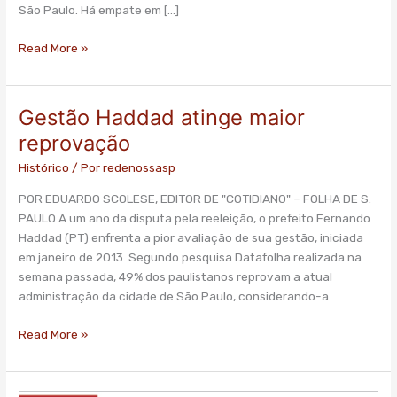
São Paulo. Há empate em […]
Read More »
Gestão Haddad atinge maior
Gestão
Haddad
reprovação
atinge
Histórico
/ Por
redenossasp
maior
reprovação
POR EDUARDO SCOLESE, EDITOR DE "COTIDIANO" – FOLHA DE S.
PAULO A um ano da disputa pela reeleição, o prefeito Fernando
Haddad (PT) enfrenta a pior avaliação de sua gestão, iniciada
em janeiro de 2013. Segundo pesquisa Datafolha realizada na
semana passada, 49% dos paulistanos reprovam a atual
administração da cidade de São Paulo, considerando-a
Read More »