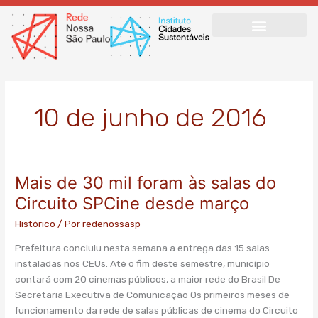
Ir
para
o
conteúdo
10 de junho de 2016
Mais de 30 mil foram às salas do
Mais
de
Circuito SPCine desde março
30
Histórico
/ Por
redenossasp
mil
foram
Prefeitura concluiu nesta semana a entrega das 15 salas
às
instaladas nos CEUs. Até o fim deste semestre, município
salas
contará com 20 cinemas públicos, a maior rede do Brasil De
do
Secretaria Executiva de Comunicação Os primeiros meses de
Circuito
funcionamento da rede de salas públicas de cinema do Circuito