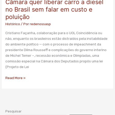
Câmara quer liberar carro a diesel
Câmara
quer
no Brasil sem falar em custo e
liberar
poluição
carro
a
Histórico
/ Por
redenossasp
diesel
Cristiano Façanha, colaboração para o UOL Coincidência ou
no
não, enquanto os brasileiros estão distraídos pela instabilidade
Brasil
do ambiente político — com o processo de impeachment da
sem
presidente Dilma Rousseff e complicações do governo interino
falar
de Michel Temer –, recessão econômica e Olimpíadas, uma
em
comissão especial na Câmara dos Deputados propôs uma lei
custo
(Projeto de Lei
e
poluição
Read More »
Pesquisar