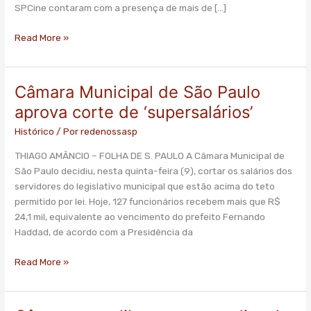
SPCine
SPCine contaram com a presença de mais de […]
desde
março
Read More »
Câmara Municipal de São Paulo
Câmara
Municipal
aprova corte de ‘supersalários’
de
Histórico
/ Por
redenossasp
São
Paulo
THIAGO AMÂNCIO – FOLHA DE S. PAULO A Câmara Municipal de
aprova
São Paulo decidiu, nesta quinta-feira (9), cortar os salários dos
corte
servidores do legislativo municipal que estão acima do teto
de
permitido por lei. Hoje, 127 funcionários recebem mais que R$
‘supersalários’
24,1 mil, equivalente ao vencimento do prefeito Fernando
Haddad, de acordo com a Presidência da
Read More »