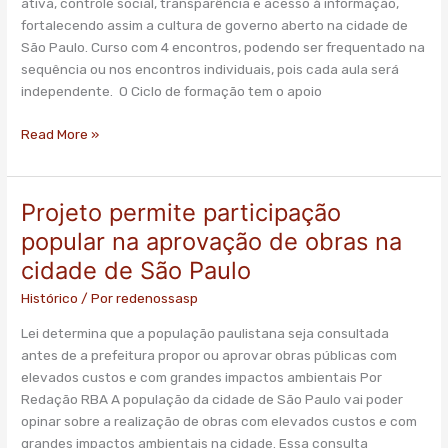
ativa, controle social, transparência e acesso à informação,
fortalecendo assim a cultura de governo aberto na cidade de
São Paulo. Curso com 4 encontros, podendo ser frequentado na
sequência ou nos encontros individuais, pois cada aula será
independente. O Ciclo de formação tem o apoio
Read More »
Projeto permite participação
Projeto
permite
popular na aprovação de obras na
participação
cidade de São Paulo
popular
na
Histórico
/ Por
redenossasp
aprovação
Lei determina que a população paulistana seja consultada
de
antes de a prefeitura propor ou aprovar obras públicas com
obras
elevados custos e com grandes impactos ambientais Por
na
Redação RBA A população da cidade de São Paulo vai poder
cidade
opinar sobre a realização de obras com elevados custos e com
de
grandes impactos ambientais na cidade. Essa consulta