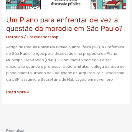
vez
a
questão
Um Plano para enfrentar de vez a
da
moradia
questão da moradia em São Paulo?
em
Histórico
/ Por
redenossasp
São
Paulo?
Artigo de Raquel Rolnik Na última quinta-feira (30), a Prefeitura
de São Paulo lançou para discussão uma proposta de Plano
Municipal Habitação (PMH). O documento começou a ser
elaborado quando o professor João Whitaker, colega da área de
planejamento urbano da Faculdade de Arquitetura e Urbanismo
da USP, assumiu a Secretaria de Habitação em novembro
Read More »
Pesquisar