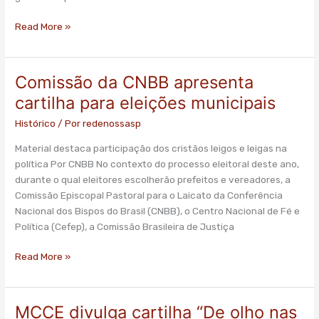
São
Paulo
Read More »
Comissão da CNBB apresenta
Comissão
da
cartilha para eleições municipais
CNBB
Histórico
/ Por
redenossasp
apresenta
cartilha
Material destaca participação dos cristãos leigos e leigas na
para
política Por CNBB No contexto do processo eleitoral deste ano,
eleições
durante o qual eleitores escolherão prefeitos e vereadores, a
municipais
Comissão Episcopal Pastoral para o Laicato da Conferência
Nacional dos Bispos do Brasil (CNBB), o Centro Nacional de Fé e
Política (Cefep), a Comissão Brasileira de Justiça
Read More »
MCCE divulga cartilha “De olho nas
MCCE