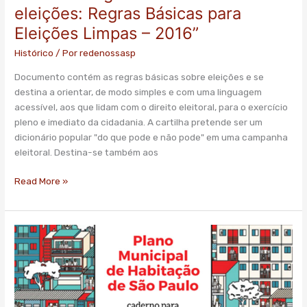
divulga
eleições: Regras Básicas para
cartilha
Eleições Limpas – 2016”
“De
olho
Histórico
/ Por
redenossasp
nas
Documento contém as regras básicas sobre eleições e se
eleições:
destina a orientar, de modo simples e com uma linguagem
Regras
acessível, aos que lidam com o direito eleitoral, para o exercício
Básicas
pleno e imediato da cidadania. A cartilha pretende ser um
para
dicionário popular "do que pode e não pode" em uma campanha
Eleições
eleitoral. Destina-se também aos
Limpas
–
Read More »
2016”
Um
Plano
para
enfrentar
de