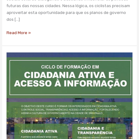
dos
futuras das nossas cidades. Nessa lógica, os ciclistas precisam
candidatos
aproveitar esta oportunidade para que os planos de governo
dos […]
Read More »
Ciclo
de
formação
em
Cidadania
Ativa
e
Acesso
à
Informação