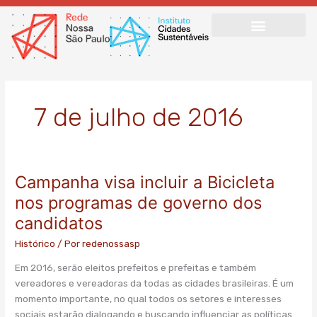
Ir
para
o
conteúdo
7 de julho de 2016
Campanha visa incluir a Bicicleta
Campanha
visa
nos programas de governo dos
incluir
candidatos
a
Bicicleta
Histórico
/ Por
redenossasp
nos
Em 2016, serão eleitos prefeitos e prefeitas e também
programas
vereadores e vereadoras da todas as cidades brasileiras. É um
de
momento importante, no qual todos os setores e interesses
governo
sociais estarão dialogando e buscando influenciar as políticas