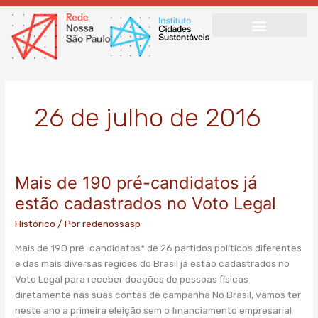
Ir
para
o
conteúdo
26 de julho de 2016
Mais de 190 pré-candidatos já
Mais
de
estão cadastrados no Voto Legal
190
Histórico
/ Por
redenossasp
pré-
candidatos
Mais de 190 pré-candidatos* de 26 partidos políticos diferentes
já
e das mais diversas regiões do Brasil já estão cadastrados no
estão
Voto Legal para receber doações de pessoas físicas
cadastrados
diretamente nas suas contas de campanha No Brasil, vamos ter
no
neste ano a primeira eleição sem o financiamento empresarial