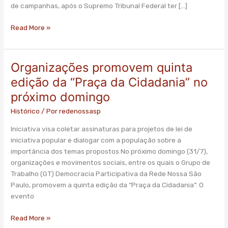
Voto
de campanhas, após o Supremo Tribunal Federal ter […]
Legal
Read More »
Organizações promovem quinta
Organizações
promovem
edição da “Praça da Cidadania” no
quinta
próximo domingo
edição
da
Histórico
/ Por
redenossasp
“Praça
Iniciativa visa coletar assinaturas para projetos de lei de
da
iniciativa popular e dialogar com a população sobre a
Cidadania”
importância dos temas propostos No próximo domingo (31/7),
no
organizações e movimentos sociais, entre os quais o Grupo de
próximo
Trabalho (GT) Democracia Participativa da Rede Nossa São
domingo
Paulo, promovem a quinta edição da “Praça da Cidadania”. O
evento
Read More »