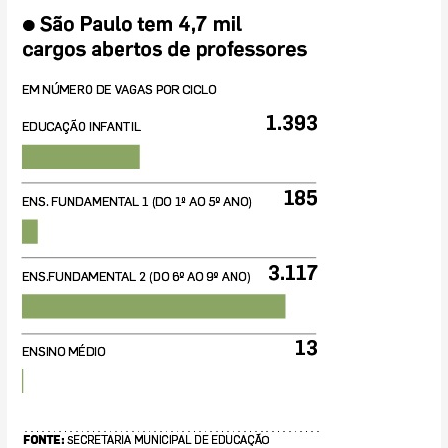
na
gestão
Haddad
e
chega
a
4,7
mil
profissionais