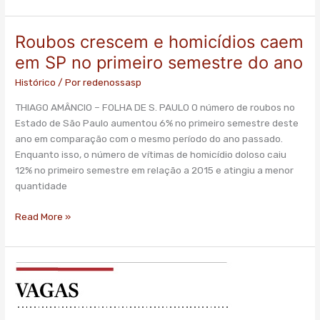
Roubos crescem e homicídios caem
Roubos
crescem
em SP no primeiro semestre do ano
e
Histórico
/ Por
redenossasp
homicídios
caem
THIAGO AMÂNCIO – FOLHA DE S. PAULO O número de roubos no
em
Estado de São Paulo aumentou 6% no primeiro semestre deste
SP
ano em comparação com o mesmo período do ano passado.
no
Enquanto isso, o número de vítimas de homicídio doloso caiu
primeiro
12% no primeiro semestre em relação a 2015 e atingiu a menor
semestre
quantidade
do
ano
Read More »
Déficit
de
professores
cresce