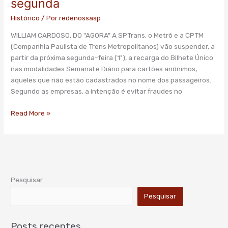
segunda
terá
recarga
Histórico
/ Por
redenossasp
suspensa
WILLIAM CARDOSO, DO "AGORA" A SPTrans, o Metrô e a CPTM
em
(Companhia Paulista de Trens Metropolitanos) vão suspender, a
SP
partir da próxima segunda-feira (1º), a recarga do Bilhete Único
a
nas modalidades Semanal e Diário para cartões anônimos,
partir
aqueles que não estão cadastrados no nome dos passageiros.
de
Segundo as empresas, a intenção é evitar fraudes no
segunda
Read More »
Pesquisar
Pesquisar
Posts recentes