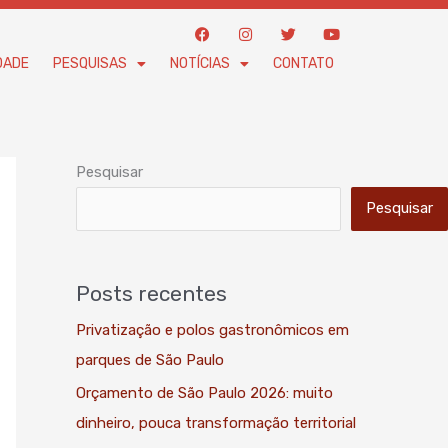
F
I
T
Y
a
n
w
o
c
s
i
u
DADE
PESQUISAS
NOTÍCIAS
CONTATO
e
t
t
t
b
a
t
u
o
g
e
b
o
r
r
e
k
a
m
Pesquisar
Pesquisar
Posts recentes
Privatização e polos gastronômicos em
parques de São Paulo
Orçamento de São Paulo 2026: muito
dinheiro, pouca transformação territorial