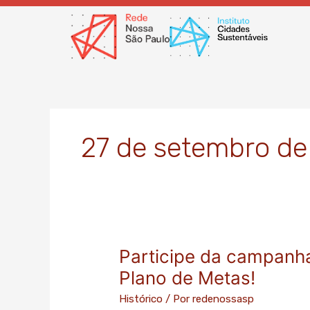
Ir
para
o
conteúdo
27 de setembro de
Participe da campanh
Participe
da
Plano de Metas!
campanha
Histórico
/ Por
redenossasp
pela