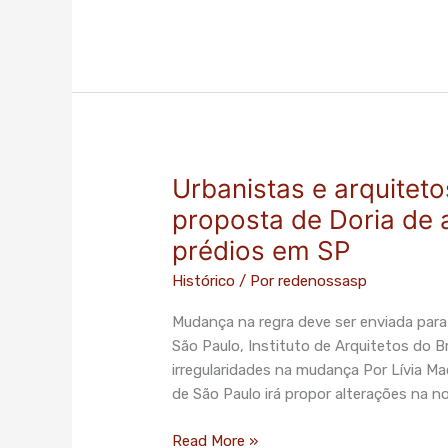
Urbanistas e arquiteto
Urbanistas
e
proposta de Doria de a
arquitetos
prédios em SP
veem
‘retrocesso’
Histórico
/ Por
redenossasp
na
Mudança na regra deve ser enviada par
proposta
São Paulo, Instituto de Arquitetos do B
de
irregularidades na mudança Por Lívia Ma
Doria
de São Paulo irá propor alterações na n
de
ampliar
Read More »
limite