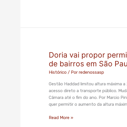
de
altura
de
prédios
em
SP
Doria vai propor permi
Doria
vai
de bairros em São Pau
propor
Histórico
/ Por
redenossasp
permitir
prédios
Gestão Haddad limitou altura máxima a 
mais
acesso direto a transporte público. Mu
altos
Câmara até o fim do ano. Por Marcio Pi
em
quer permitir o aumento da altura máxi
ruas
de
Read More »
bairros