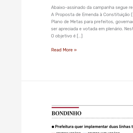
aprovação
Abaixo-assinado da campanha segue rece
da
A Proposta de Emenda à Constituição (P
PEC
Plano de Metas para prefeitos, governa
do
ser apreciada e votada em plenário. Ne
Plano
O objetivo é […]
de
Metas!
Read More »
Doria
diz
que
vai