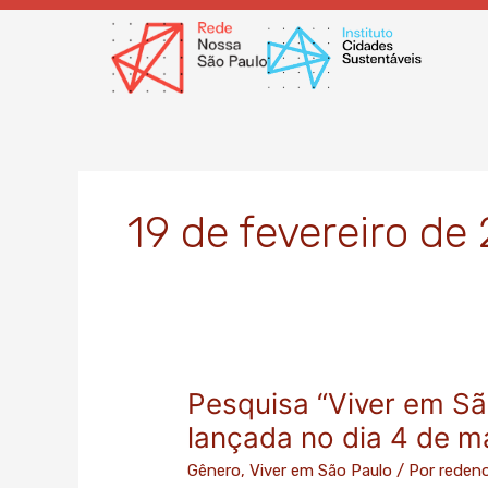
Ir
para
o
conteúdo
19 de fevereiro de
Pesquisa “Viver em Sã
Pesquisa
“Viver
lançada no dia 4 de m
em
Gênero
,
Viver em São Paulo
/ Por
reden
São