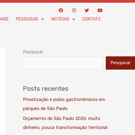
F
I
T
Y
a
n
w
o
c
s
i
u
DADE
PESQUISAS
NOTÍCIAS
CONTATO
e
t
t
t
b
a
t
u
o
g
e
b
o
r
r
e
k
a
m
Pesquisar
Pesquisar
Posts recentes
Privatização e polos gastronômicos em
parques de São Paulo
Orçamento de São Paulo 2026: muito
dinheiro, pouca transformação territorial