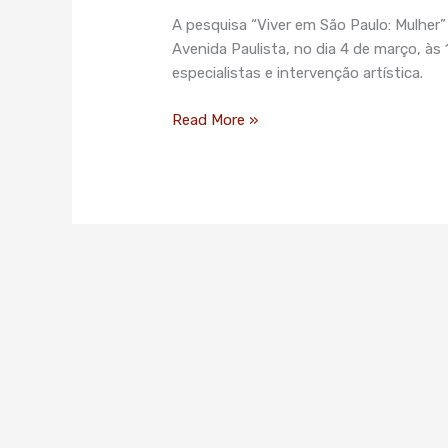
Paulo:
A pesquisa “Viver em São Paulo: Mulher”
Mulher”
Avenida Paulista, no dia 4 de março, à
será
especialistas e intervenção artística.
lançada
no
Read More »
dia
4
de
março