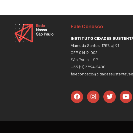
Fale Conosco
INSTITUTO CIDADES SUSTENTÁ
Alameda Santos, 1787, cj. 91
CEP 01419-002
São Paulo – SP
+55 (11) 3894-2400
faleconosco@cidadessustentaveis
F
I
T
Y
a
n
w
o
c
s
i
u
e
t
t
t
b
a
t
u
o
g
e
b
o
r
r
e