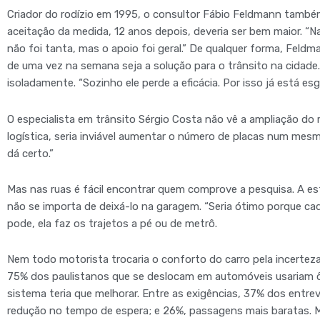
Criador do rodízio em 1995, o consultor Fábio Feldmann também
aceitação da medida, 12 anos depois, deveria ser bem maior. “
não foi tanta, mas o apoio foi geral.” De qualquer forma, Feldm
de uma vez na semana seja a solução para o trânsito na cidade.
isoladamente. “Sozinho ele perde a eficácia. Por isso já está es
O especialista em trânsito Sérgio Costa não vê a ampliação do
logística, seria inviável aumentar o número de placas num mesmo
dá certo.”
Mas nas ruas é fácil encontrar quem comprove a pesquisa. A es
não se importa de deixá-lo na garagem. “Seria ótimo porque ca
pode, ela faz os trajetos a pé ou de metrô.
Nem todo motorista trocaria o conforto do carro pela incertez
75% dos paulistanos que se deslocam em automóveis usariam ô
sistema teria que melhorar. Entre as exigências, 37% dos entre
redução no tempo de espera; e 26%, passagens mais baratas. 