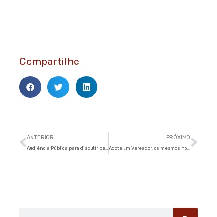
Compartilhe
Anterior
Pró
ANTERIOR
PRÓXIMO
Audiência Pública para discutir pesquisa sobre mobilidade urbana será dia 25
Adote um Vereador: os mesmos nomes e as mesmas caras mas sempre dispostos a mudar
Pesquisar