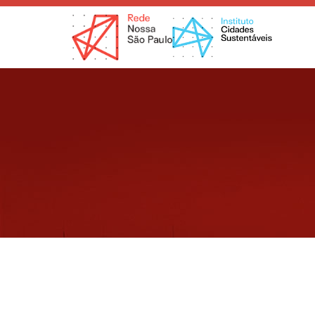
Ir
para
o
conteúdo