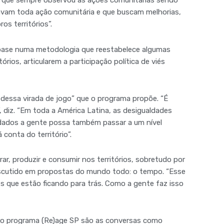
ta que sempre observou as ações comunitárias sendo
avam toda ação comunitária e que buscam melhorias,
ros territórios”.
 base numa metodologia que reestabelece algumas
rios, articularem a participação política de viés
 dessa virada de jogo” que o programa propõe. “É
”, diz. “Em toda a América Latina, as desigualdades
e dados a gente possa também passar a um nível
 conta do território”.
r, produzir e consumir nos territórios, sobretudo por
scutido em propostas do mundo todo: o tempo. “Esse
s que estão ficando para trás. Como a gente faz isso
ão do programa (Re)age SP são as conversas como