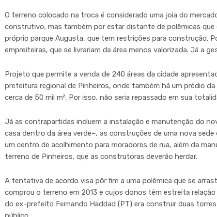
O terreno colocado na troca é considerado uma joia do mercado
construtivo, mas também por estar distante de polêmicas que
próprio parque Augusta, que tem restrições para construção. 
empreiteiras, que se livrariam da área menos valorizada. Já a ge
Projeto que permite a venda de 240 áreas da cidade apresenta
prefeitura regional de Pinheiros, onde também há um prédio d
cerca de 50 mil m². Por isso, não seria repassado em sua totali
Já as contrapartidas incluem a instalação e manutenção do no
casa dentro da área verde–, as construções de uma nova sede da
um centro de acolhimento para moradores de rua, além da manu
terreno de Pinheiros, que as construtoras deverão herdar.
A tentativa de acordo visa pôr fim a uma polêmica que se arrasta
comprou o terreno em 2013 e cujos donos têm estreita relaçã
do ex-prefeito Fernando Haddad (PT) era construir duas torre
público.