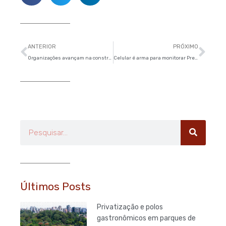
Anterior
Pró
ANTERIOR
PRÓXIMO
Organizações avançam na construção do Fórum Social Temático – Reforma Política
Celular é arma para monitorar Prefeitura
Pesquisar
Últimos Posts
Privatização e polos
gastronômicos em parques de