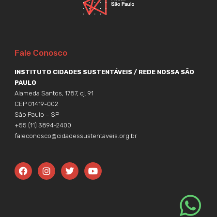
Fale Conosco
INSTITUTO CIDADES SUSTENTÁVEIS / REDE NOSSA SÃO
PAULO
Alameda Santos, 1787, cj. 91
CEP 01419-002
São Paulo – SP
+55 (11) 3894-2400
faleconosco@cidadessustentaveis.org.br
F
I
T
Y
a
n
w
o
c
s
i
u
e
t
t
t
b
a
t
u
o
g
e
b