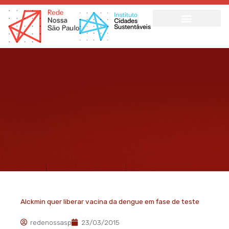
Ir
para
o
conteúdo
Alckmin quer liberar vacina da dengue em fase de teste
redenossasp
23/03/2015