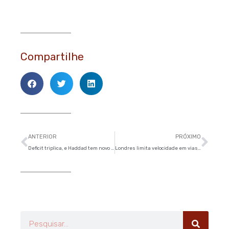
Compartilhe
Anterior
Pró
ANTERIOR
PRÓXIMO
Deficit triplica, e Haddad tem novo rombo nas contas da prefeitura
Londres limita velocidade em vias a 32 km/h, e mortes caem
Pesquisar