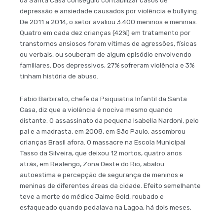
da Santa Casa conseguiu contabilizar casos de
depressão e ansiedade causados por violência e bullying.
De 2011 a 2014, o setor avaliou 3.400 meninos e meninas.
Quatro em cada dez crianças (42%) em tratamento por
transtornos ansiosos foram vítimas de agressões, físicas
ou verbais, ou souberam de algum episódio envolvendo
familiares. Dos depressivos, 27% sofreram violência e 3%
tinham história de abuso.
Fabio Barbirato, chefe da Psiquiatria Infantil da Santa
Casa, diz que a violência é nociva mesmo quando
distante. O assassinato da pequena Isabella Nardoni, pelo
pai e a madrasta, em 2008, em São Paulo, assombrou
crianças Brasil afora. O massacre na Escola Municipal
Tasso da Silveira, que deixou 12 mortos, quatro anos
atrás, em Realengo, Zona Oeste do Rio, abalou
autoestima e percepção de segurança de meninos e
meninas de diferentes áreas da cidade. Efeito semelhante
teve a morte do médico Jaime Gold, roubado e
esfaqueado quando pedalava na Lagoa, há dois meses.