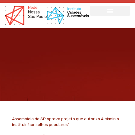
Ir
para
o
conteúdo
Assembleia de SP aprova projeto que autoriza Alckmin a
instituir ‘conselhos populares’