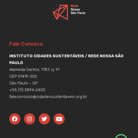
Fale Conosco
INSTITUTO CIDADES SUSTENTÁVEIS / REDE NOSSA SÃO
PAULO
Alameda Santos, 1787, cj. 91
CEP 01419-002
São Paulo – SP
+55 (11) 3894-2400
faleconosco@cidadessustentaveis.org.br
F
I
T
Y
a
n
w
o
c
s
i
u
e
t
t
t
b
a
t
u