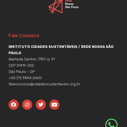
Fale Conosco
INSTITUTO CIDADES SUSTENTÁVEIS / REDE NOSSA SÃO
PAULO
Alameda Santos, 1787, cj. 91
CEP 01419-002
São Paulo – SP
+55 (11) 3894-2400
faleconosco@cidadessustentaveis.org.br
F
I
T
Y
a
n
w
o
c
s
i
u
e
t
t
t
b
a
t
u