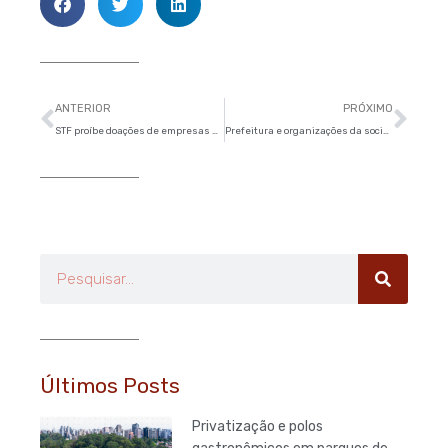
Anterior
Pró
ANTERIOR
PRÓXIMO
STF proíbe doações de empresas para campanhas eleitorais e partidos
Prefeitura e organizações da sociedade civil abrem Semana da Mobilidade em São Paulo
Pesquisar
Últimos Posts
Privatização e polos