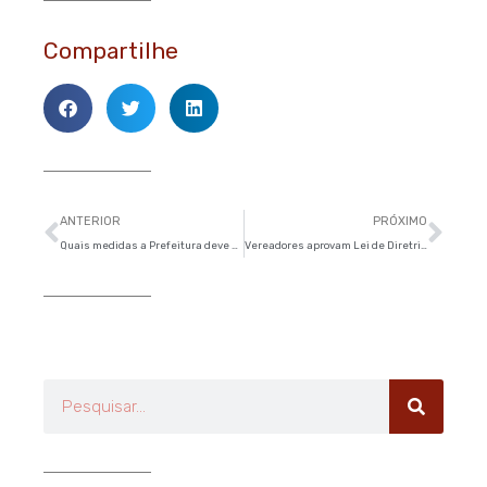
Compartilhe
Anterior
Pró
ANTERIOR
PRÓXIMO
Quais medidas a Prefeitura deve adotar para Cracolândia e população em situação de rua?
Vereadores aprovam Lei de Diretrizes Orçamentárias em segunda e definitiva votação
Pesquisar