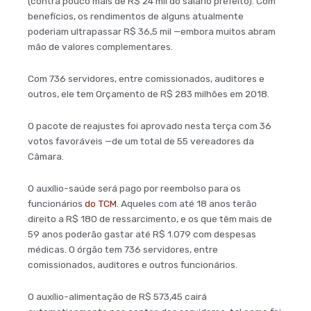
(contra pouco mais de R$ 24 mil do salário prefeito). Com
benefícios, os rendimentos de alguns atualmente
poderiam ultrapassar R$ 36,5 mil —embora muitos abram
mão de valores complementares.
Com 736 servidores, entre comissionados, auditores e
outros, ele tem Orçamento de R$ 283 milhões em 2018.
O pacote de reajustes foi aprovado nesta terça com 36
votos favoráveis —de um total de 55 vereadores da
Câmara.
O auxílio-saúde será pago por reembolso para os
funcionários
do TCM
. Aqueles com até 18 anos terão
direito a R$ 180 de ressarcimento, e os que têm mais de
59 anos poderão gastar até R$ 1.079 com despesas
médicas. O órgão tem 736 servidores, entre
comissionados, auditores e outros funcionários.
O auxílio-alimentação de R$ 573,45 cairá