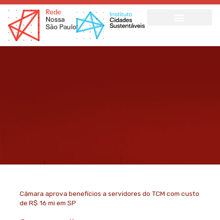
Ir
para
o
conteúdo
Câmara aprova benefícios a servidores do TCM com custo
de R$ 16 mi em SP