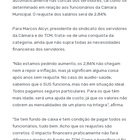
automaticamente nas contas dos servidores, tal como foi
determinado em relação aos funcionários da Câmara
Municipal. O reajuste dos salários será de 2,84%.
Para Marcos Alcyr, presidente do sindicato dos servidores
da Câmara e do TCM, trata-se de uma conquista da
categoria, ainda que não supra todas as necessidades
financeiras dos servidores.
“Não estamos pedindo aumento, os 2,84% não chegam
nem a repor a inflação, mas já significam alguma coisa
após anos sem reajuste. No caso do auxílio-saúde,
sabemos que o SUS funciona, mas não em situação ideal.
Todos pagamos seguros particulares. Para os que têm
mais idade, será uma ajuda de custo, já que os valores não
cobrem as mensalidades de um plano na íntegra”, afirma.
“Se tem fundo de caixa e tem condição de pagar todos os
funcionários, tudo bem. Acho que os reajustes são
corretos. O impacto financeiro praticamente não fará
diferença dentro do fundo do TCM. Como o benefício já foi