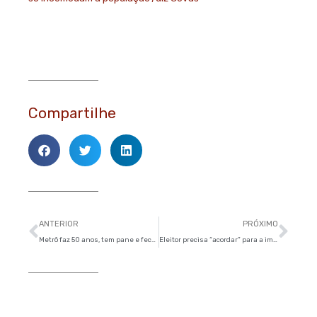
Compartilhe
Anterior
Pró
ANTERIOR
PRÓXIMO
Metrô faz 50 anos, tem pane e fecha 4 estações apressadas por Alckmin
Eleitor precisa “acordar” para a importância do voto em deputado e senador