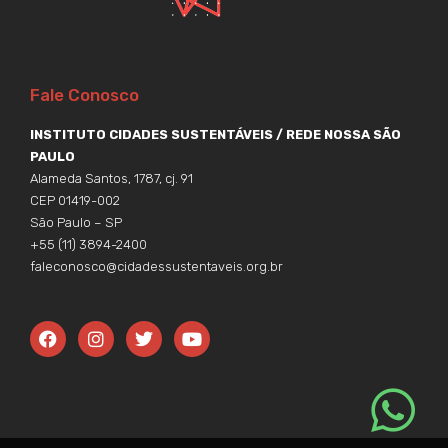
Fale Conosco
INSTITUTO CIDADES SUSTENTÁVEIS / REDE NOSSA SÃO
PAULO
Alameda Santos, 1787, cj. 91
CEP 01419-002
São Paulo – SP
+55 (11) 3894-2400
faleconosco@cidadessustentaveis.org.br
F
I
T
Y
a
n
w
o
c
s
i
u
e
t
t
t
b
a
t
u
o
g
e
b
o
r
r
e