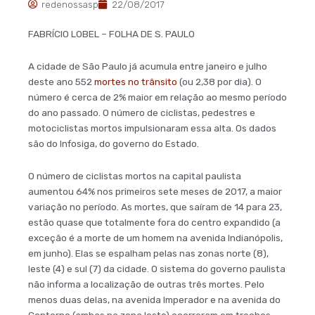
redenossasp
22/08/2017
FABRÍCIO LOBEL – FOLHA DE S. PAULO
A cidade de São Paulo já acumula entre janeiro e julho
deste ano 552
mortes no trânsito
(ou 2,38 por dia). O
número é cerca de 2% maior em relação ao mesmo período
do ano passado. O número de ciclistas, pedestres e
motociclistas mortos impulsionaram essa alta. Os dados
são do Infosiga, do governo do Estado.
O número de ciclistas mortos na capital paulista
aumentou 64% nos primeiros sete meses de 2017, a maior
variação no período. As mortes, que saíram de 14 para 23,
estão quase que totalmente fora do centro expandido (a
exceção é a morte de um homem na avenida Indianópolis,
em junho). Elas se espalham pelas nas zonas norte (8),
leste (4) e sul (7) da cidade. O sistema do governo paulista
não informa a localização de outras três mortes. Pelo
menos duas delas, na avenida Imperador e na avenida do
Contorno (ambas na zona leste) ocorreram em trechos