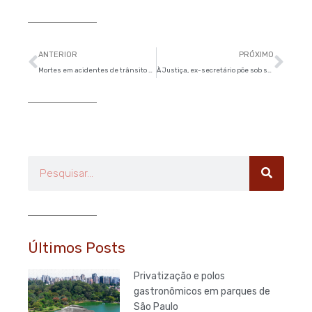
Anterior
Pró
ANTERIOR
PRÓXIMO
Mortes em acidentes de trânsito sobem 10% em julho em SP
À Justiça, ex-secretário põe sob suspeita concessão de licenças ambientais em SP
Pesquisar
Últimos Posts
Privatização e polos
gastronômicos em parques de
São Paulo