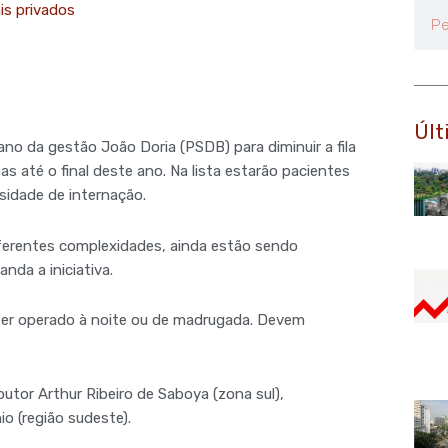
is privados
Pesq
Últ
lano da gestão João Doria (PSDB) para diminuir a fila
s até o final deste ano. Na lista estarão pacientes
sidade de internação.
iferentes complexidades, ainda estão sendo
da a iniciativa.
e ser operado à noite ou de madrugada. Devem
outor Arthur Ribeiro de Saboya (zona sul),
io (região sudeste).