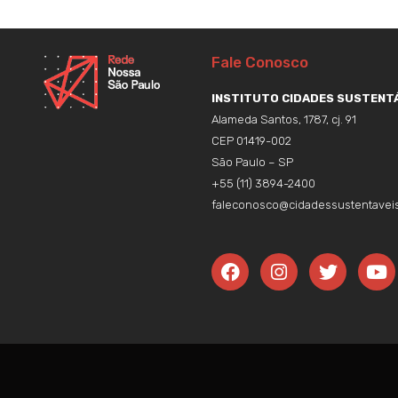
Fale Conosco
INSTITUTO CIDADES SUSTENTÁ
Alameda Santos, 1787, cj. 91
CEP 01419-002
São Paulo – SP
+55 (11) 3894-2400
faleconosco@cidadessustentaveis
F
I
T
Y
a
n
w
o
c
s
i
u
e
t
t
t
b
a
t
u
o
g
e
b
o
r
r
e
k
a