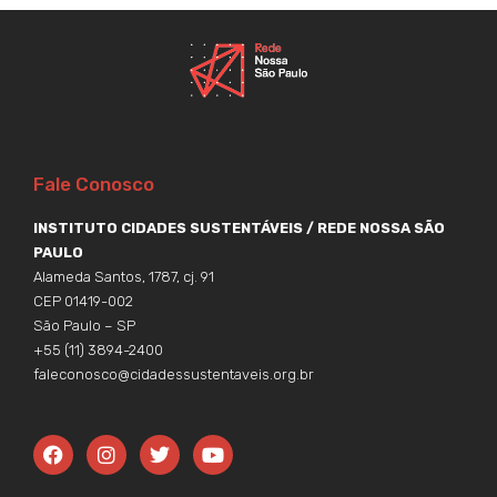
Fale Conosco
INSTITUTO CIDADES SUSTENTÁVEIS / REDE NOSSA SÃO
PAULO
Alameda Santos, 1787, cj. 91
CEP 01419-002
São Paulo – SP
+55 (11) 3894-2400
faleconosco@cidadessustentaveis.org.br
F
I
T
Y
a
n
w
o
c
s
i
u