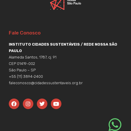
Fale Conosco
INSTITUTO CIDADES SUSTENTÁVEIS / REDE NOSSA SÃO
PAULO
Alameda Santos, 1787, cj. 91
CEP 01419-002
São Paulo – SP
+55 (11) 3894-2400
faleconosco@cidadessustentaveis.org.br
F
I
T
Y
a
n
w
o
c
s
i
u
e
t
t
t
b
a
t
u
o
g
e
b