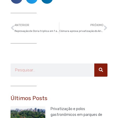
Anterior
Pró
ANTERIOR
PRÓXIMO
Reprovação de Doria triplica em 1 ano, atinge 39% e já é igual à de Haddad
Câmara aprova privatização do Anhembi, mas venda depende de outro projeto
Pesquisar
Últimos Posts
Privatização e polos
gastronômicos em parques de