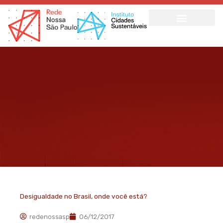
Ir
para
o
conteúdo
Desigualdade no Brasil, onde você está?
redenossasp
06/12/2017