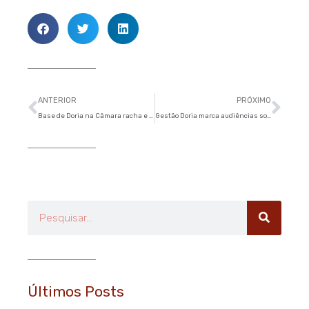
Anterior
Pró
ANTERIOR
PRÓXIMO
Base de Doria na Câmara racha e pacote de concessões deve ficar para o 2º semestre
Gestão Doria marca audiências sobre licitação do transporte sem divulgar informações
Pesquisar
Últimos Posts