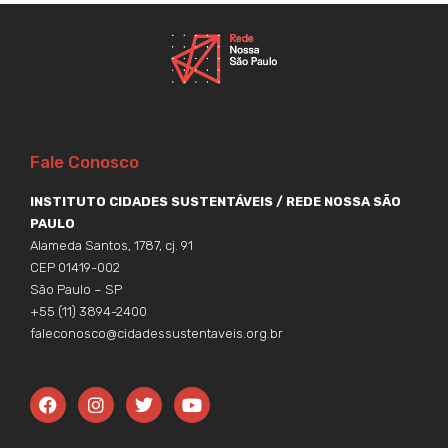
Fale Conosco
INSTITUTO CIDADES SUSTENTÁVEIS / REDE NOSSA SÃO
PAULO
Alameda Santos, 1787, cj. 91
CEP 01419-002
São Paulo – SP
+55 (11) 3894-2400
faleconosco@cidadessustentaveis.org.br
F
I
T
Y
a
n
w
o
c
s
i
u