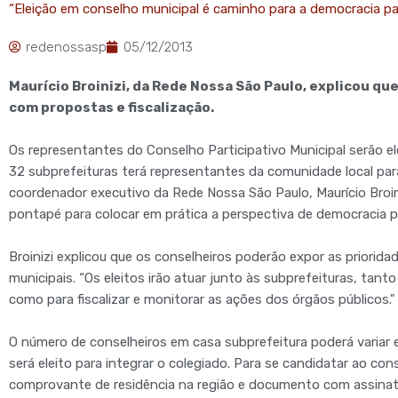
“Eleição em conselho municipal é caminho para a democracia par
redenossasp
05/12/2013
Maurício Broinizi, da Rede Nossa São Paulo, explicou que
com propostas e fiscalização.
Os representantes do Conselho Participativo Municipal serão e
32 subprefeituras terá representantes da comunidade local par
coordenador executivo da Rede Nossa São Paulo, Maurício Broiniz
pontapé para colocar em prática a perspectiva de democracia pa
Broinizi explicou que os conselheiros poderão expor as priorid
municipais. “Os eleitos irão atuar junto às subprefeituras, ta
como para fiscalizar e monitorar as ações dos órgãos públicos."
O número de conselheiros em casa subprefeitura poderá variar en
será eleito para integrar o colegiado. Para se candidatar ao con
comprovante de residência na região e documento com assinat