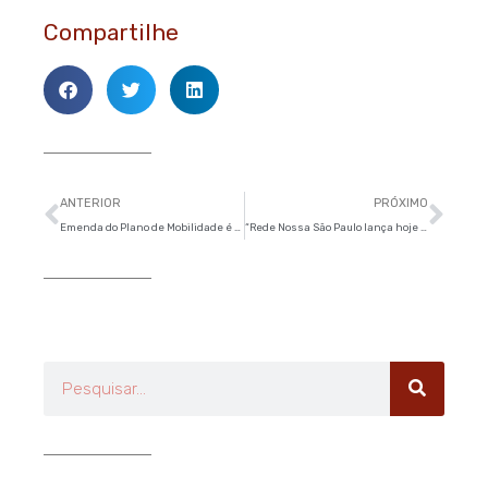
Compartilhe
Anterior
Pró
ANTERIOR
PRÓXIMO
Emenda do Plano de Mobilidade é uma das prioridades da bancada, diz vereador
“Rede Nossa São Paulo lança hoje ‘Mapa de Participação Cidadã'” – Folha de S.Paulo
Pesquisar