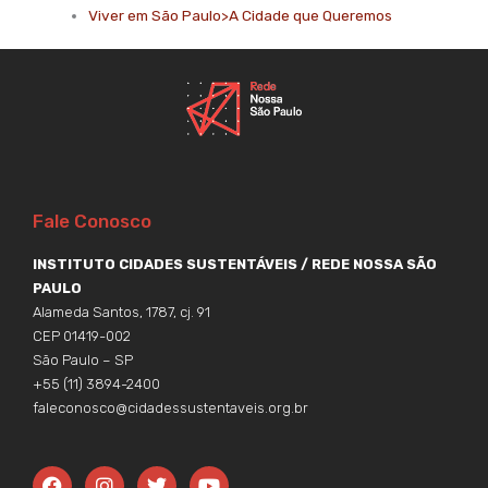
Viver em São Paulo>A Cidade que Queremos
Fale Conosco
INSTITUTO CIDADES SUSTENTÁVEIS / REDE NOSSA SÃO
PAULO
Alameda Santos, 1787, cj. 91
CEP 01419-002
São Paulo – SP
+55 (11) 3894-2400
faleconosco@cidadessustentaveis.org.br
F
I
T
Y