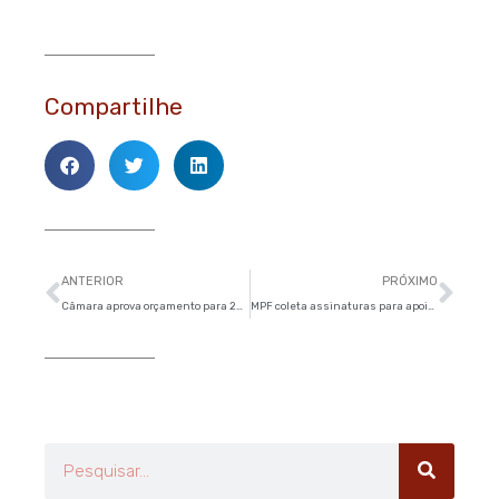
Compartilhe
Anterior
Pró
ANTERIOR
PRÓXIMO
Câmara aprova orçamento para 2016 e encerra trabalhos de 2015
MPF coleta assinaturas para apoio a medidas de combate à corrupção e à impunidade
Pesquisar