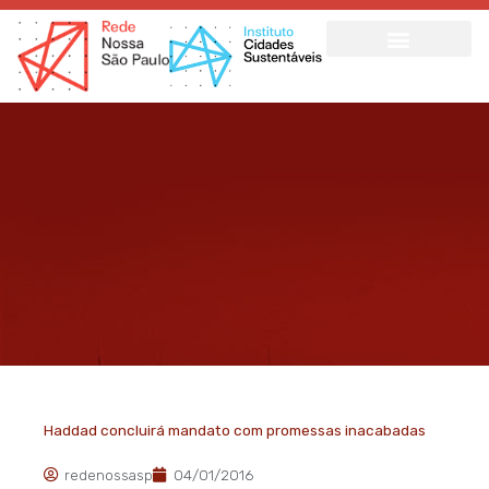
Ir
para
o
conteúdo
Haddad concluirá mandato com promessas inacabadas
redenossasp
04/01/2016