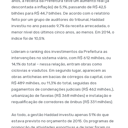
anos, a receita da Prefeitura teve um aumento real (já
descontada a inflação) de 5,1%, passando de R$ 42,5
bilhões para R$ 44,7 bilhões. De acordo com o relatório
feito por um grupo de auditores do tribunal, Haddad
investiu no ano passado 9,7% da receita arrecadada, o
menor nível dos últimos cinco anos, ao menos. Em 2014, o
índice foi de 10,5%.
Lideram o ranking dos investimentos da Prefeitura as
intervenções no sistema viário, com R$ 612 milhões, ou
14,1% do total – nessa relação, entram obras como
ciclovias e viadutos. Em segundo lugar, aparecem as
obras anticheias em bacias de córregos da capital, com
R$ 489 milhões, ou 11,3% do total, seguidas dos
pagamentos de condenações judiciais (R$ 462 milhões,),
urbanização de favelas (R$ 368 milhões) e instalação e
requalificação de corredores de ônibus (R$ 331 milhões).
Ao todo, a gestão Haddad investiu apenas 51% do que
estava previsto no orçamento de 2015. Os programas de
promoção de atividades esportivas e de lazer foram os