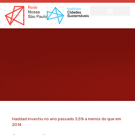
Ir
para
o
conteúdo
Haddad investiu no ano passado 3,5% a menos do que em
2014