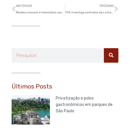
Anterior
Pró
ANTERIOR
PRÓXIMO
Roubos crescem e homicídios caem na Grande São Paulo
TCE investiga contratos da Linha 5 do Metrô
Pesquisar
Últimos Posts
Privatização e polos
gastronômicos em parques de
São Paulo