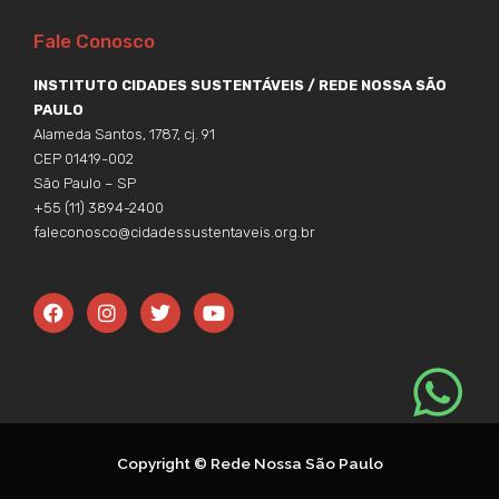
Fale Conosco
INSTITUTO CIDADES SUSTENTÁVEIS / REDE NOSSA SÃO
PAULO
Alameda Santos, 1787, cj. 91
CEP 01419-002
São Paulo – SP
+55 (11) 3894-2400
faleconosco@cidadessustentaveis.org.br
F
I
T
Y
a
n
w
o
c
s
i
u
e
t
t
t
b
a
t
u
o
g
e
b
o
r
r
e
k
a
m
Copyright © Rede Nossa São Paulo