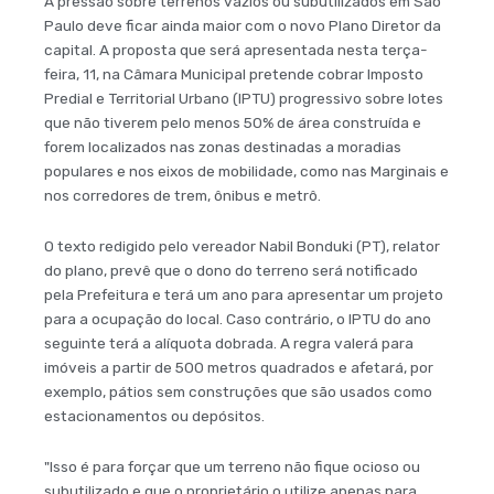
A pressão sobre terrenos vazios ou subutilizados em São
Paulo deve ficar ainda maior com o novo Plano Diretor da
capital. A proposta que será apresentada nesta terça-
feira, 11, na Câmara Municipal pretende cobrar Imposto
Predial e Territorial Urbano (IPTU) progressivo sobre lotes
que não tiverem pelo menos 50% de área construída e
forem localizados nas zonas destinadas a moradias
populares e nos eixos de mobilidade, como nas Marginais e
nos corredores de trem, ônibus e metrô.
O texto redigido pelo vereador Nabil Bonduki (PT), relator
do plano, prevê que o dono do terreno será notificado
pela Prefeitura e terá um ano para apresentar um projeto
para a ocupação do local. Caso contrário, o IPTU do ano
seguinte terá a alíquota dobrada. A regra valerá para
imóveis a partir de 500 metros quadrados e afetará, por
exemplo, pátios sem construções que são usados como
estacionamentos ou depósitos.
"Isso é para forçar que um terreno não fique ocioso ou
subutilizado e que o proprietário o utilize apenas para