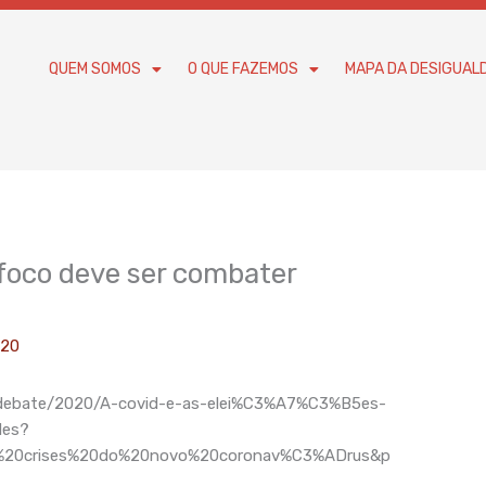
QUEM SOMOS
O QUE FAZEMOS
MAPA DA DESIGUAL
o foco deve ser combater
020
o/debate/2020/A-covid-e-as-elei%C3%A7%C3%B5es-
des?
%20crises%20do%20novo%20coronav%C3%ADrus&p