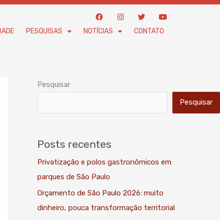
F
I
T
Y
a
n
w
o
c
s
i
u
DADE
PESQUISAS
NOTÍCIAS
CONTATO
e
t
t
t
b
a
t
u
o
g
e
b
o
r
r
e
k
a
m
Pesquisar
Pesquisar
Posts recentes
Privatização e polos gastronômicos em
parques de São Paulo
Orçamento de São Paulo 2026: muito
dinheiro, pouca transformação territorial