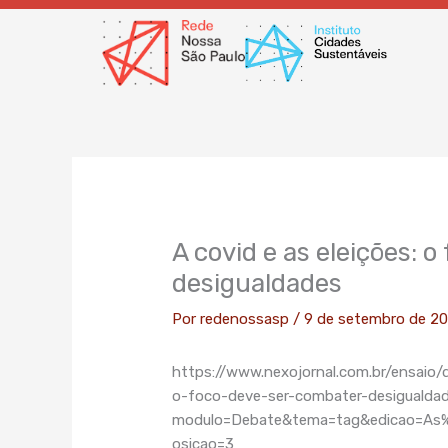
Ir
para
o
conteúdo
A covid e as eleições: 
desigualdades
Por
redenossasp
/
9 de setembro de 2
https://www.nexojornal.com.br/ensai
o-foco-deve-ser-combater-desigualda
modulo=Debate&tema=tag&edicao=As
osicao=3