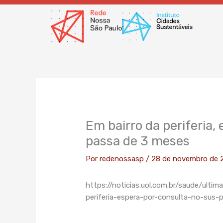
Ir
para
o
conteúdo
Em bairro da periferia,
passa de 3 meses
Por
redenossasp
/
28 de novembro de 
https://noticias.uol.com.br/saude/ulti
periferia-espera-por-consulta-no-sus