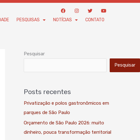
F
I
T
Y
a
n
w
o
c
s
i
u
DADE
PESQUISAS
NOTÍCIAS
CONTATO
e
t
t
t
b
a
t
u
o
g
e
b
o
r
r
e
k
a
m
Pesquisar
Pesquisar
Posts recentes
Privatização e polos gastronômicos em
parques de São Paulo
Orçamento de São Paulo 2026: muito
dinheiro, pouca transformação territorial