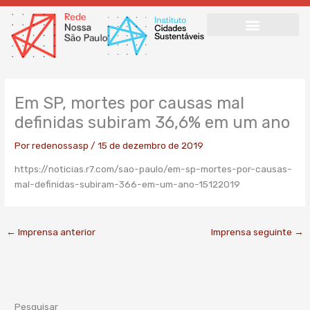
Ir
para
o
conteúdo
Em SP, mortes por causas mal
definidas subiram 36,6% em um ano
Por
redenossasp
/
15 de dezembro de 2019
https://noticias.r7.com/sao-paulo/em-sp-mortes-por-causas-
mal-definidas-subiram-366-em-um-ano-15122019
←
Imprensa anterior
Imprensa seguinte
→
Pesquisar