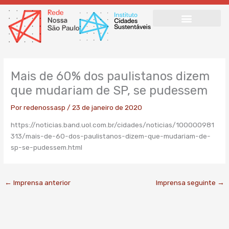
Ir
para
o
conteúdo
Mais de 60% dos paulistanos dizem
que mudariam de SP, se pudessem
Por
redenossasp
/
23 de janeiro de 2020
https://noticias.band.uol.com.br/cidades/noticias/100000981
313/mais-de-60-dos-paulistanos-dizem-que-mudariam-de-
sp-se-pudessem.html
←
Imprensa anterior
Imprensa seguinte
→