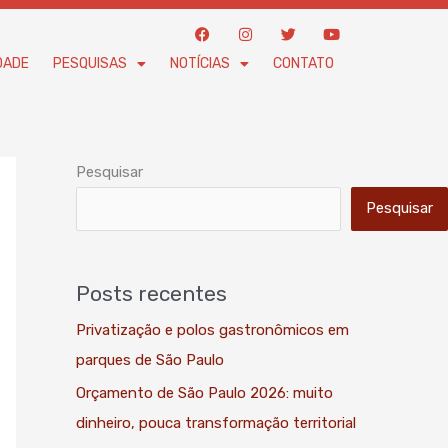
F
I
T
Y
a
n
w
o
c
s
i
u
DADE
PESQUISAS
NOTÍCIAS
CONTATO
e
t
t
t
b
a
t
u
o
g
e
b
o
r
r
e
k
a
m
Pesquisar
Pesquisar
Posts recentes
Privatização e polos gastronômicos em
parques de São Paulo
Orçamento de São Paulo 2026: muito
dinheiro, pouca transformação territorial