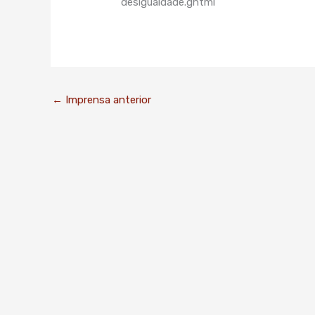
desigualdade.ghtml
←
Imprensa anterior