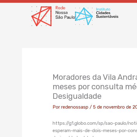
Ir
para
o
conteúdo
Moradores da Vila Andr
meses por consulta mé
Desigualdade
Por
redenossasp
/
5 de novembro de 2
https://g1.globo.com/sp/sao-paulo/not
esperam-mais-de-dois-meses-por-con