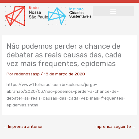
Ir
para
o
conteúdo
Não podemos perder a chance de
debater as reais causas das, cada
vez mais frequentes, epidemias
Por
redenossasp
/
18 de março de 2020
https://www1.folha.uol.com.br/colunas/jorge-
abrahao/2020/03/nao-podemos-perder-a-chance-de-
debater-as-reais-causas-das-cada-vez-mais-frequentes-
epidemias.shtml
←
Imprensa anterior
Imprensa seguinte
→