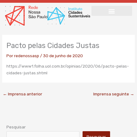
Ir
para
o
conteúdo
Pacto pelas Cidades Justas
Por
redenossasp
/
30 de junho de 2020
https://www1.folha.uol.com.br/opiniao/2020/06/pacto-pelas-
cidades-justas.shtml
←
Imprensa anterior
Imprensa seguinte
→
Pesquisar
Pesquisar