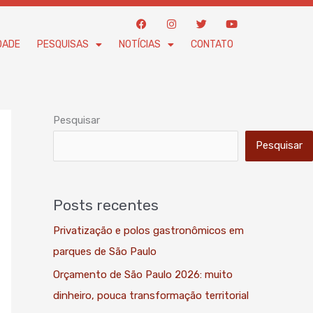
F
I
T
Y
a
n
w
o
c
s
i
u
DADE
PESQUISAS
NOTÍCIAS
CONTATO
e
t
t
t
b
a
t
u
o
g
e
b
o
r
r
e
k
a
m
Pesquisar
Pesquisar
Posts recentes
Privatização e polos gastronômicos em
parques de São Paulo
Orçamento de São Paulo 2026: muito
dinheiro, pouca transformação territorial