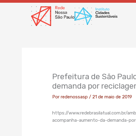
Ir
para
o
conteúdo
Prefeitura de São Pau
demanda por reciclag
Por
redenossasp
/
21 de maio de 2019
https://www.redebrasilatual.com.br/am
acompanha-aumento-da-demanda-por-