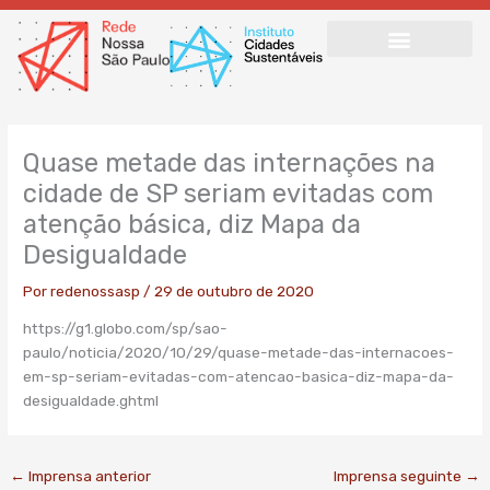
Ir
para
o
conteúdo
Quase metade das internações na
cidade de SP seriam evitadas com
atenção básica, diz Mapa da
Desigualdade
Por
redenossasp
/
29 de outubro de 2020
https://g1.globo.com/sp/sao-
paulo/noticia/2020/10/29/quase-metade-das-internacoes-
em-sp-seriam-evitadas-com-atencao-basica-diz-mapa-da-
desigualdade.ghtml
←
Imprensa anterior
Imprensa seguinte
→