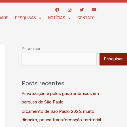
F
I
T
Y
a
n
w
o
c
s
i
u
DADE
PESQUISAS
NOTÍCIAS
CONTATO
e
t
t
t
b
a
t
u
o
g
e
b
o
r
r
e
k
a
m
Pesquisar
Pesquisar
Posts recentes
Privatização e polos gastronômicos em
parques de São Paulo
Orçamento de São Paulo 2026: muito
dinheiro, pouca transformação territorial