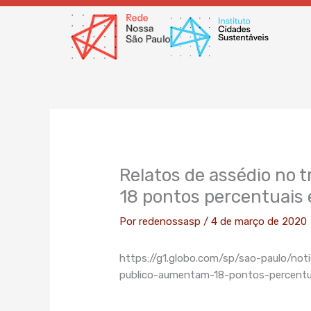
Ir
para
o
conteúdo
Relatos de assédio no
18 pontos percentuais
Por
redenossasp
/
4 de março de 2020
https://g1.globo.com/sp/sao-paulo/not
publico-aumentam-18-pontos-percentu