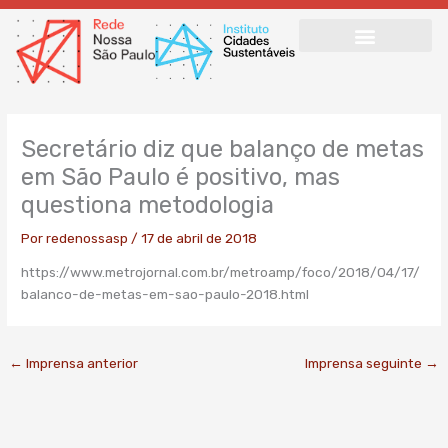
Ir
para
o
conteúdo
Secretário diz que balanço de metas
em São Paulo é positivo, mas
questiona metodologia
Por
redenossasp
/
17 de abril de 2018
https://www.metrojornal.com.br/metroamp/foco/2018/04/17/
balanco-de-metas-em-sao-paulo-2018.html
←
Imprensa anterior
Imprensa seguinte
→