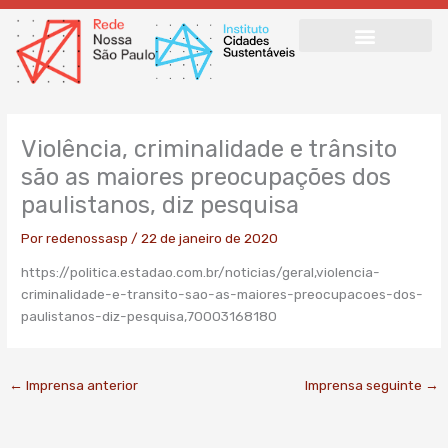
Ir
para
o
conteúdo
Violência, criminalidade e trânsito
são as maiores preocupações dos
paulistanos, diz pesquisa
Por
redenossasp
/
22 de janeiro de 2020
https://politica.estadao.com.br/noticias/geral,violencia-
criminalidade-e-transito-sao-as-maiores-preocupacoes-dos-
paulistanos-diz-pesquisa,70003168180
←
Imprensa anterior
Imprensa seguinte
→