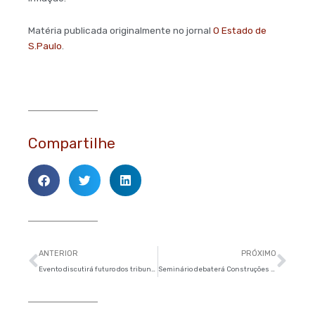
Matéria publicada originalmente no jornal
O Estado de
S.Paulo
.
Compartilhe
Anterior
Pró
ANTERIOR
PRÓXIMO
Evento discutirá futuro dos tribunais de contas e sua relação com a população
Seminário debaterá Construções Sustentáveis e Políticas de Incentivo