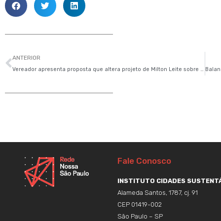
Anterior
ANTERIOR
Vereador apresenta proposta que altera projeto de Milton Leite sobre cronograma de ônibus não poluentes
Fale Conosco
INSTITUTO CIDADES SUSTENTÁ
Alameda Santos, 1787, cj. 91
CEP 01419-002
São Paulo – SP