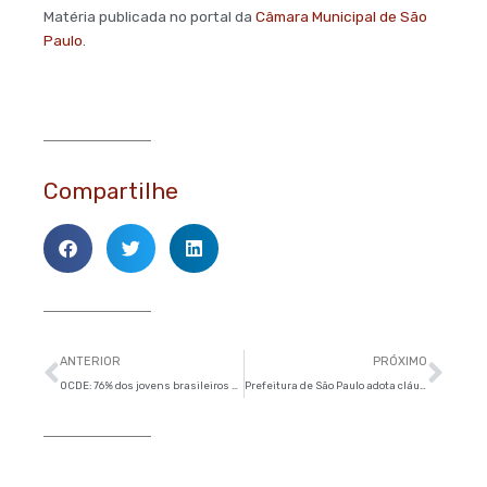
Matéria publicada no portal da
Câmara Municipal de São
Paulo
.
Compartilhe
Anterior
Pró
ANTERIOR
PRÓXIMO
OCDE: 76% dos jovens brasileiros de 20 a 24 anos não estudam
Prefeitura de São Paulo adota cláusula anticorrupção