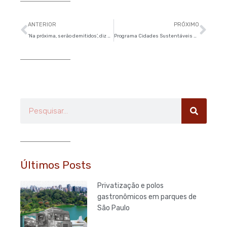
Anterior
Pró
ANTERIOR
PRÓXIMO
‘Na próxima, serão demitidos’, diz Doria após reclamações de regionais
Programa Cidades Sustentáveis promove encontro com prefeituras signatárias
Pesquisar
Últimos Posts
Privatização e polos
gastronômicos em parques de
São Paulo