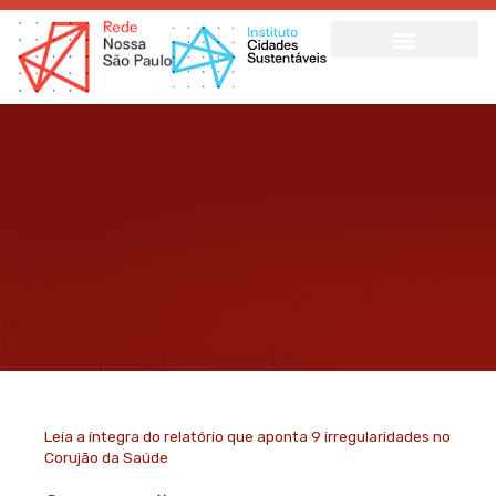
Ir
para
o
conteúdo
Leia a íntegra do relatório que aponta 9 irregularidades no
Corujão da Saúde