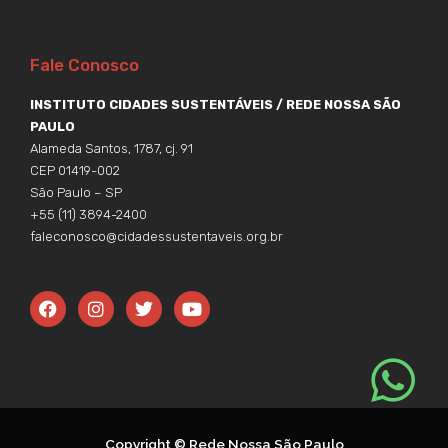
Fale Conosco
INSTITUTO CIDADES SUSTENTÁVEIS / REDE NOSSA SÃO
PAULO
Alameda Santos, 1787, cj. 91
CEP 01419-002
São Paulo – SP
+55 (11) 3894-2400
faleconosco@cidadessustentaveis.org.br
F
I
T
Y
a
n
w
o
c
s
i
u
e
t
t
t
b
a
t
u
o
g
e
b
o
r
r
e
k
a
m
Copyright © Rede Nossa São Paulo